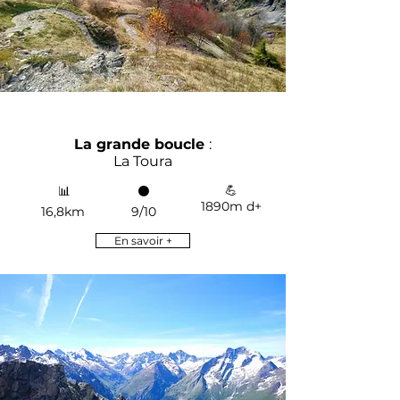
La grande boucle
:
La Toura
💪
📊
⚫
1890m d+
16,8km
9/10
En savoir +