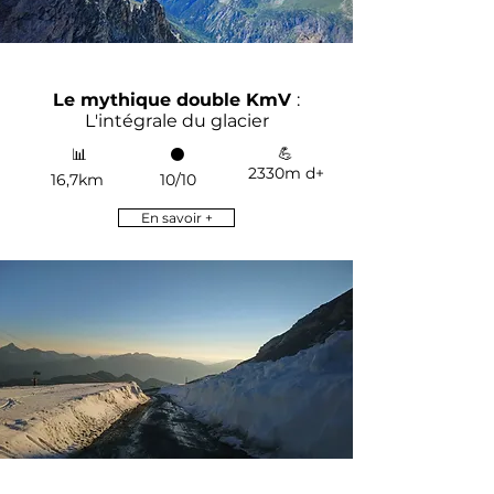
Le mythique double KmV
:
L'intégrale du glacier
💪
📊
⚫
2330m d+
16,7km
10/10
En savoir +