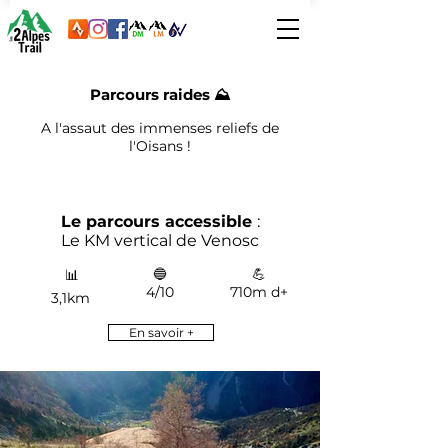
Parcours raides ⛰️
A l'assaut des immenses reliefs de
l'Oisans !
Le parcours accessible
:
Le KM vertical de Venosc
🔵
💪
📊
4/10
710m d+
3,1km
En savoir +