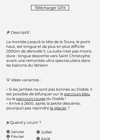
Télécharger GPX
🔎 Descriptif :
La montée jusqu'à la tête de la Toura, le point
haut, est longue et de plus en plus difficile
(1300m de dénivelé !). La suite n'est pas moins
dure : longue descente vers Saint Christophe
avant une remontée ultra spectaculaire dans
les balcons du Vénéon.
💡 Idées variantes :
-
Si les jambes ne sont pas bonnes au Diable, il
est possible de bifurquer sur le
parcours bleu
ou le
parcours rouge
du Diable !
-
Arrivé à 2600, après la petite descente,
pourquoi pas rejoindre
le glacier
?
❄️ Quand y courir ?
🔴
Janvier
🟢 Juillet
🔴
Février
🟢 Août