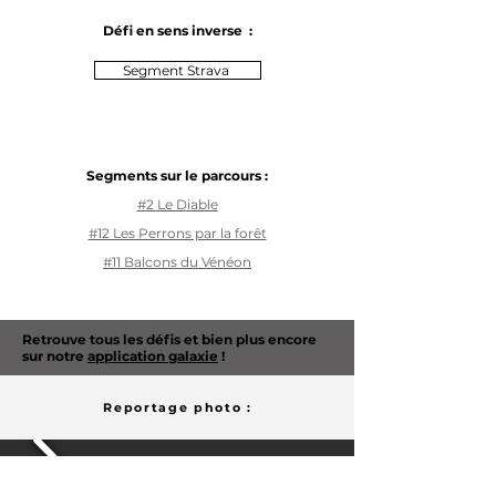
Défi en sens inverse :
Segment Strava
Segments sur le parcours :
#2 Le Diable
#12 Les Perrons par la forêt
#11 Balcons du Vénéon
Retrouve tous les défis et bien plus encore
sur notre
application galaxie
!
Reportage photo :